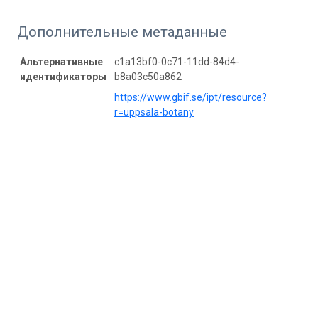
Дополнительные метаданные
Альтернативные
c1a13bf0-0c71-11dd-84d4-
идентификаторы
b8a03c50a862
https://www.gbif.se/ipt/resource?
r=uppsala-botany