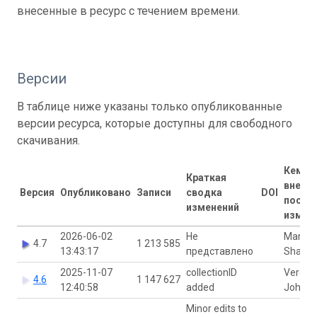
внесенные в ресурс с течением времени.
Версии
В таблице ниже указаны только опубликованные
версии ресурса, которые доступны для свободного
скачивания.
Кем
Краткая
внесе
Версия
Опубликовано
Записи
сводка
DOI
после
изменений
измен
2026-06-02
Не
Manas
4.7
1 213 585
13:43:17
представлено
Shah
2025-11-07
collectionID
Veroni
4.6
1 147 627
12:40:58
added
Johans
Minor edits to