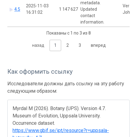
metadata.
2025-11-03
Veroni
4.5
1 147 627
Updated
16:31:02
Johans
contact
information.
Показаны с 1 по 3 из 8
назад
1
2
3
вперед
Как оформить ссылку
Исследователи должны дать ссылку на эту работу
следующим образом:
Myrdal M (2026). Botany (UPS). Version 4.7.
Museum of Evolution, Uppsala University.
Occurrence dataset.
https://www.gbif.se/ipt/resource?r=uppsala-