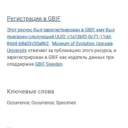
Регистрация в GBIF
Этот ресурс был зарегистрирован в GBIF, ему был
присвоен следующий UUID:
c1a13bf0-0c71-11dd-
84d4-b8a03c50a862
.
Museum of Evolution, Uppsala
University
отвечает за публикацию этого ресурса, и
зарегистрирован в GBIF как издатель данных при
оподдержке
GBIF Sweden
.
Ключевые слова
Occurrence; Occurrence; Specimen