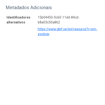
Metadados Adicionais
Identificadores
15b04450-0c60-11dd-84cd-
alternativos
b8a03c50a862
https://www.gbif.se/ipt/resource?r=em-
zoology