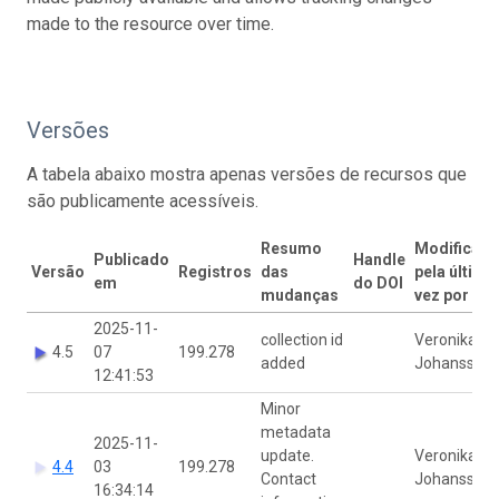
made to the resource over time.
Versões
A tabela abaixo mostra apenas versões de recursos que
são publicamente acessíveis.
Resumo
Modificad
Publicado
Handle
Versão
Registros
das
pela última
em
do DOI
mudanças
vez por
2025-11-
collection id
Veronika
4.5
07
199.278
added
Johansson
12:41:53
Minor
metadata
2025-11-
update.
Veronika
4.4
03
199.278
Contact
Johansson
16:34:14