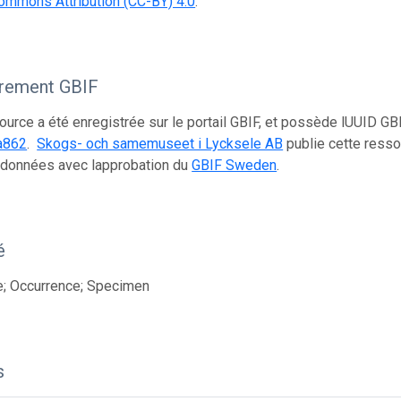
ommons Attribution (CC-BY) 4.0
.
trement GBIF
ource a été enregistrée sur le portail GBIF, et possède lUUID GB
a862
.
Skogs- och samemuseet i Lycksele AB
publie cette resso
 données avec lapprobation du
GBIF Sweden
.
é
e; Occurrence; Specimen
s