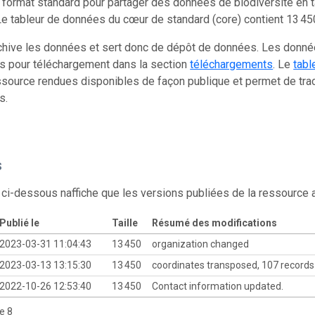
 format standard pour partager des données de biodiversité en 
e tableur de données du cœur de standard (core) contient 13 45
chive les données et sert donc de dépôt de données. Les donn
s pour téléchargement dans la section
téléchargements
. Le
tabl
source rendues disponibles de façon publique et permet de trac
s.
s
 ci-dessous naffiche que les versions publiées de la ressource
Publié le
Taille
Résumé des modifications
2023-03-31 11:04:43
13 450
organization changed
2023-03-13 13:15:30
13 450
coordinates transposed, 107 record
2022-10-26 12:53:40
13 450
Contact information updated.
de 8