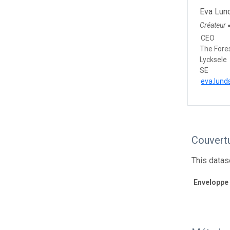
Eva Lun
Créateur
CEO
The Fore
Lycksele
SE
eva.lund
Couvert
This data
Enveloppe