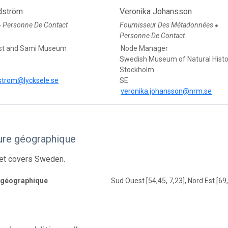
dström
Veronika Johansson
Personne De Contact
Fournisseur Des Métadonnées
●
●
Personne De Contact
st and Sami Museum
Node Manager
Swedish Museum of Natural Histo
Stockholm
strom@lycksele.se
SE
veronika.johansson@nrm.se
ure géographique
set covers Sweden.
 géographique
Sud Ouest [54,45, 7,23], Nord Est [69