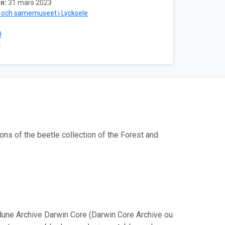
n:
31 mars 2023
 och samemuseet i Lycksele
0
ns of the beetle collection of the Forest and
une Archive Darwin Core (Darwin Core Archive ou