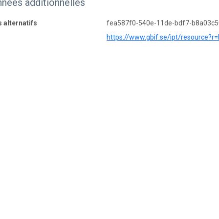
nées additionnelles
s alternatifs
fea587f0-540e-11de-bdf7-b8a03c
https://www.gbif.se/ipt/resource?r