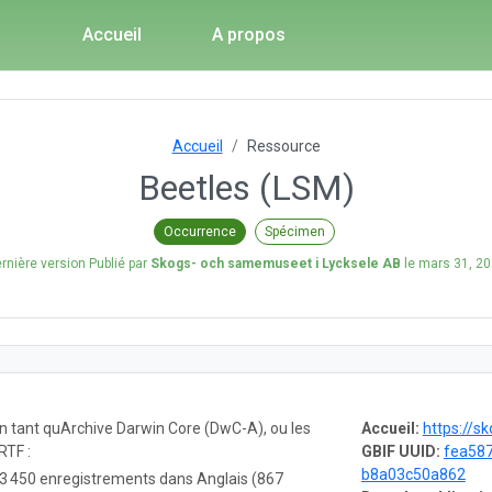
Accueil
A propos
Accueil
Ressource
Beetles (LSM)
Occurrence
Spécimen
rnière version Publié par
Skogs- och samemuseet i Lycksele AB
le
mars 31, 2
en tant quArchive Darwin Core (DwC-A), ou les
Accueil:
https://
RTF :
GBIF UUID:
fea587
b8a03c50a862
3 450 enregistrements dans Anglais (867