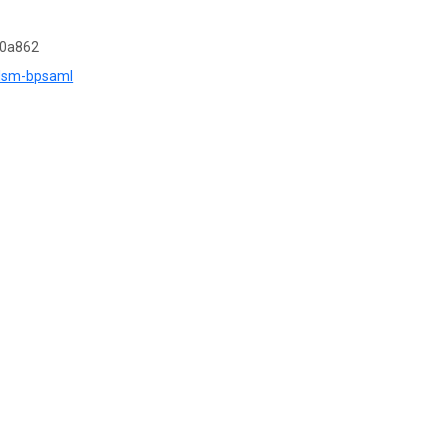
50a862
=lsm-bpsaml