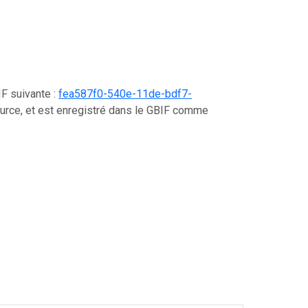
IF suivante :
fea587f0-540e-11de-bdf7-
urce, et est enregistré dans le GBIF comme