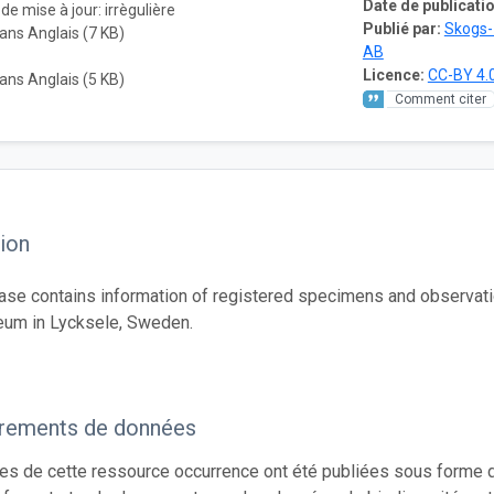
Date de publicatio
de mise à jour: irrègulière
Publié par:
Skogs-
ans Anglais (7 KB)
AB
Licence:
CC-BY 4.
ans Anglais (5 KB)
Comment citer
ion
ase contains information of registered specimens and observatio
um in Lycksele, Sweden.
trements de données
s de cette ressource occurrence ont été publiées sous forme d