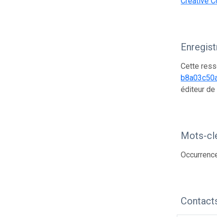
Creative C
Enregis
Cette ress
b8a03c50
éditeur de
Mots-cl
Occurrenc
Contact