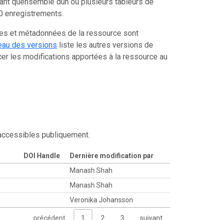
tant quensemble dun ou plusieurs tableurs de
0 enregistrements.
ées et métadonnées de la ressource sont
eau des versions
liste les autres versions de
er les modifications apportées à la ressource au
 accessibles publiquement.
DOI Handle
Dernière modification par
Manash Shah
s
Manash Shah
Veronika Johansson
précédent
1
2
3
suivant