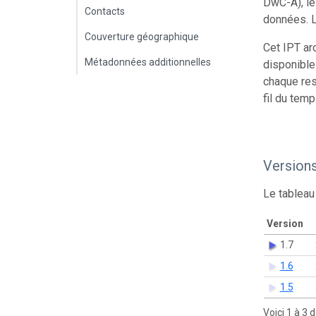
DwC-A), le
Contacts
données. L
Couverture géographique
Cet IPT ar
Métadonnées additionnelles
disponible
chaque res
fil du temp
Version
Le tableau
Version
1.7
1.6
1.5
Voici 1 à 3 