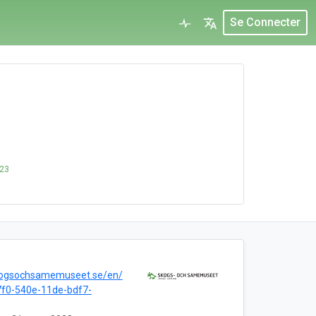
Se Connecter
023
skogsochsamemuseet.se/en/
f0-540e-11de-bdf7-