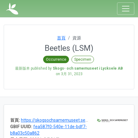
首頁
資源
Beetles (LSM)
Occurrence
Specimen
最新版本 published by
Skogs- och samemuseet i Lycksele AB
on
3月 31, 2023
首頁:
https://skogsochsamemuseet.se/en/
GBIF UUID:
fea587f0-540e-11de-bdf7-
b8a03c50a862