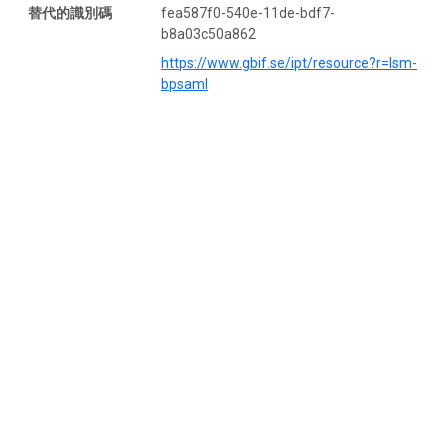
替代的識別碼
fea587f0-540e-11de-bdf7-
b8a03c50a862
https://www.gbif.se/ipt/resource?r=lsm-
bpsaml