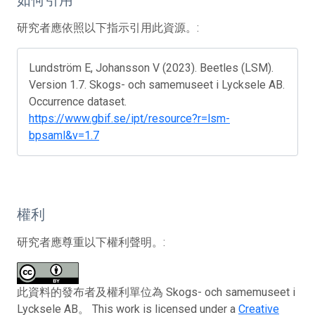
研究者應依照以下指示引用此資源。:
Lundström E, Johansson V (2023). Beetles (LSM).
Version 1.7. Skogs- och samemuseet i Lycksele AB.
Occurrence dataset.
https://www.gbif.se/ipt/resource?r=lsm-
bpsaml&v=1.7
權利
研究者應尊重以下權利聲明。:
此資料的發布者及權利單位為 Skogs- och samemuseet i
Lycksele AB。 This work is licensed under a
Creative