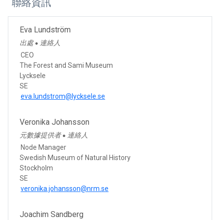
聯絡資訊
Eva Lundström
出處
連絡人
●
CEO
The Forest and Sami Museum
Lycksele
SE
eva.lundstrom@lycksele.se
Veronika Johansson
元數據提供者
連絡人
●
Node Manager
Swedish Museum of Natural History
Stockholm
SE
veronika.johansson@nrm.se
Joachim Sandberg