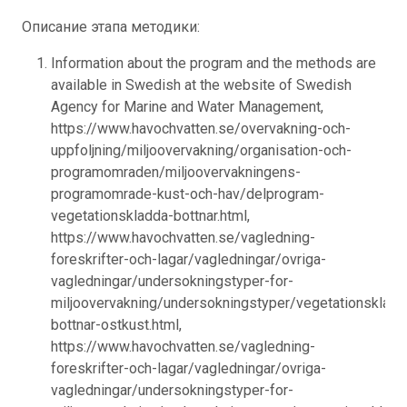
Описание этапа методики:
Information about the program and the methods are
available in Swedish at the website of Swedish
Agency for Marine and Water Management,
https://www.havochvatten.se/overvakning-och-
uppfoljning/miljoovervakning/organisation-och-
programomraden/miljoovervakningens-
programomrade-kust-och-hav/delprogram-
vegetationskladda-bottnar.html,
https://www.havochvatten.se/vagledning-
foreskrifter-och-lagar/vagledningar/ovriga-
vagledningar/undersokningstyper-for-
miljoovervakning/undersokningstyper/vegetationskladd
bottnar-ostkust.html,
https://www.havochvatten.se/vagledning-
foreskrifter-och-lagar/vagledningar/ovriga-
vagledningar/undersokningstyper-for-