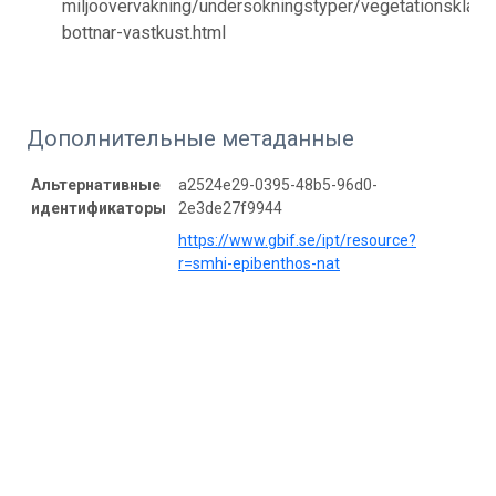
miljoovervakning/undersokningstyper/vegetationskladd
bottnar-vastkust.html
Дополнительные метаданные
Альтернативные
a2524e29-0395-48b5-96d0-
идентификаторы
2e3de27f9944
https://www.gbif.se/ipt/resource?
r=smhi-epibenthos-nat