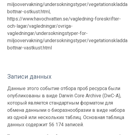
miljoovervakning/undersokningstyper/vegetationskladda-
bottnar-ostkust.html,
https://www.havochvatten.se/vagledning-foreskrifter-
och-lagar/vagledningar/ovriga-
vagledningar/undersokningstyper-for-
miljoovervakning/undersokningstyper/vegetationskladda-
bottnar-vastkust.html
Записи данных
Данные этого событие отбора проб ресурса были
опубликованы в виде Darwin Core Archive (DwC-A),
который является стандартным форматом для
обмена данными о биоразнообразии в виде набора
из одной или нескольких таблиц. Основная таблица
данных содержит 56 174 записей.