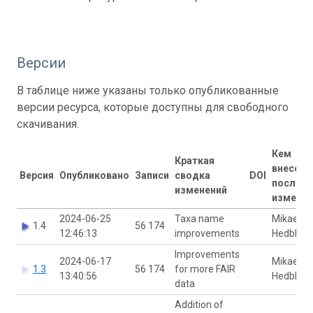
Версии
В таблице ниже указаны только опубликованные
версии ресурса, которые доступны для свободного
скачивания.
Кем
Краткая
внесен
Версия
Опубликовано
Записи
сводка
DOI
послед
изменений
изменен
2024-06-25
Taxa name
Mikael
1.4
56 174
12:46:13
improvements
Hedblom
Improvements
2024-06-17
Mikael
1.3
56 174
for more FAIR
13:40:56
Hedblom
data
Addition of