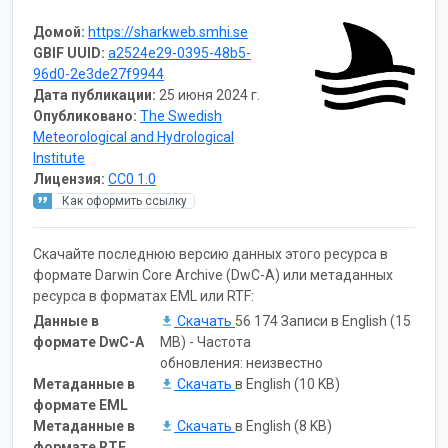
Домой:
https://sharkweb.smhi.se
GBIF UUID:
a2524e29-0395-48b5-
96d0-2e3de27f9944
Дата публикации:
25 июня 2024 г.
Опубликовано:
The Swedish
Meteorological and Hydrological
Institute
Лицензия:
CC0 1.0
Как оформить ссылку
Скачайте последнюю версию данных этого ресурса в
формате Darwin Core Archive (DwC-A) или метаданных
ресурса в форматах EML или RTF:
Данные в
Скачать
56 174 Записи в English (15
формате DwC-A
MB) - Частота
обновления: неизвестно
Метаданные в
Скачать
в English (10 KB)
формате EML
Метаданные в
Скачать
в English (8 KB)
формате RTF