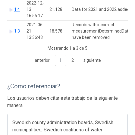
2022-12-
1.4
13
21.128
Data for 2021 and 2022 added
16:55:17
2021-06-
Records with incorrect
1.3
21
18.578
measurementDeterminedDate
13:36:43
have been removed
Mostrando 1 a 3 de 5
anterior
1
2
siguiente
¿Cómo referenciar?
Los usuarios deben citar este trabajo de la siguiente
manera:
Swedish county administration boards, Swedish
municipalities, Swedish coalitions of water