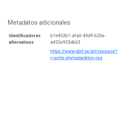
Metadatos adicionales
Identificadores
b1e452b1-afa0-44d9-b20e-
alternativos
a432e933db63
https://www.gbif.se/ipt/resource?
r=smhi-phytoplankton-reg