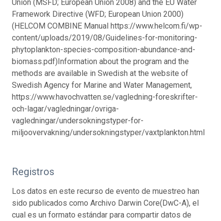
Union (MSFD; European Union 2008) and the EU Water
Framework Directive (WFD; European Union 2000)
(HELCOM COMBINE Manual https://www.helcom.fi/wp-
content/uploads/2019/08/Guidelines-for-monitoring-
phytoplankton-species-composition-abundance-and-
biomass.pdf)
Information about the program and the
methods are available in Swedish at the website of
Swedish Agency for Marine and Water Management,
https://www.havochvatten.se/vagledning-foreskrifter-
och-lagar/vagledningar/ovriga-
vagledningar/undersokningstyper-for-
miljoovervakning/undersokningstyper/vaxtplankton.html
Registros
Los datos en este recurso de evento de muestreo han
sido publicados como Archivo Darwin Core(DwC-A), el
cual es un formato estándar para compartir datos de