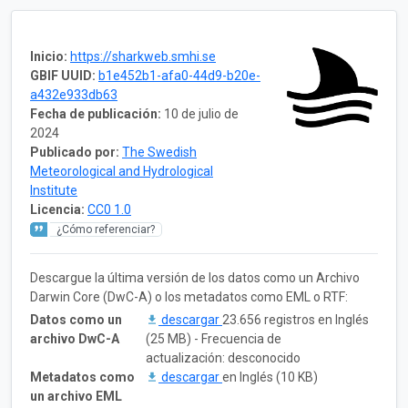
Inicio:
https://sharkweb.smhi.se
GBIF UUID:
b1e452b1-afa0-44d9-b20e-
a432e933db63
Fecha de publicación:
10 de julio de
2024
Publicado por:
The Swedish
Meteorological and Hydrological
Institute
Licencia:
CC0 1.0
¿Cómo referenciar?
Descargue la última versión de los datos como un Archivo
Darwin Core (DwC-A) o los metadatos como EML o RTF:
Datos como un
descargar
23.656 registros en Inglés
archivo DwC-A
(25 MB) - Frecuencia de
actualización: desconocido
Metadatos como
descargar
en Inglés (10 KB)
un archivo EML