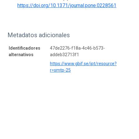
https://doi.org/10.1371/journal.pone.0228561
Metadatos adicionales
Identificadores
47de2276-f18a-4c46-b573-
alternativos
addeb32713f1
https://www.gbif.se/ipt/resource?
r=smtp-25