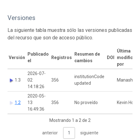
Versiones
La siguiente tabla muestra sólo las versiones publicadas
del recurso que son de acceso público.
Última
Publicado
Resumen de
Versión
Registros
DOI
modificaci
el
cambios
por
2026-07-
institutionCode
1.3
02
356
Manash Sh
updated
14:18:26
2020-05-
1.2
13
356
No proveído
Kevin Holst
16:49:36
Mostrando 1 a 2 de 2
anterior
1
siguiente