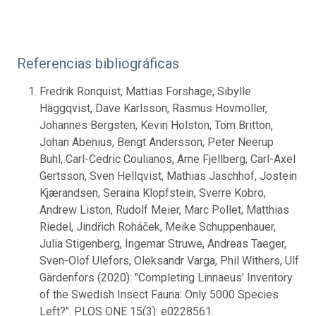
Referencias bibliográficas
Fredrik Ronquist, Mattias Forshage, Sibylle
Häggqvist, Dave Karlsson, Rasmus Hovmöller,
Johannes Bergsten, Kevin Holston, Tom Britton,
Johan Abenius, Bengt Andersson, Peter Neerup
Buhl, Carl-Cedric Coulianos, Arne Fjellberg, Carl-Axel
Gertsson, Sven Hellqvist, Mathias Jaschhof, Jostein
Kjærandsen, Seraina Klopfstein, Sverre Kobro,
Andrew Liston, Rudolf Meier, Marc Pollet, Matthias
Riedel, Jindřich Roháček, Meike Schuppenhauer,
Julia Stigenberg, Ingemar Struwe, Andreas Taeger,
Sven-Olof Ulefors, Oleksandr Varga, Phil Withers, Ulf
Gärdenfors (2020): "Completing Linnaeus’ Inventory
of the Swedish Insect Fauna: Only 5000 Species
Left?". PLOS ONE 15(3): e0228561.