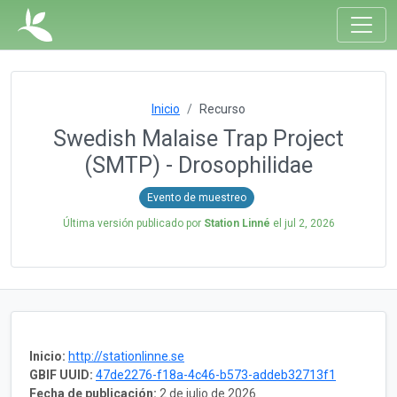
Inicio
Recurso
Swedish Malaise Trap Project
(SMTP) - Drosophilidae
Evento de muestreo
Última versión publicado por
Station Linné
el
jul 2, 2026
Inicio:
http://stationlinne.se
GBIF UUID:
47de2276-f18a-4c46-b573-addeb32713f1
Fecha de publicación:
2 de julio de 2026