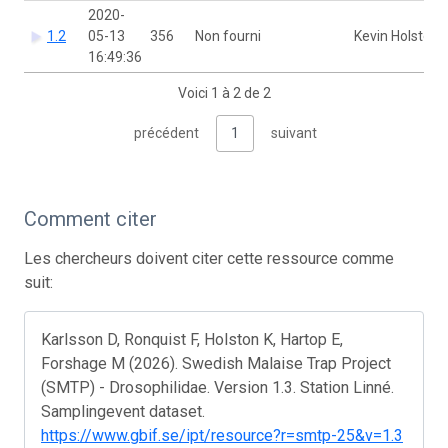
2020-
1.2
05-13
356
Non fourni
Kevin Holston
16:49:36
Voici 1 à 2 de 2
précédent
1
suivant
Comment citer
Les chercheurs doivent citer cette ressource comme
suit:
Karlsson D, Ronquist F, Holston K, Hartop E,
Forshage M (2026). Swedish Malaise Trap Project
(SMTP) - Drosophilidae. Version 1.3. Station Linné.
Samplingevent dataset.
https://www.gbif.se/ipt/resource?r=smtp-25&v=1.3