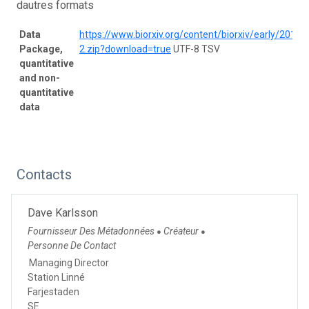
dautres formats
Data
https://www.biorxiv.org/content/biorxiv/early/20
Package,
2.zip?download=true
UTF-8 TSV
quantitative
and non-
quantitative
data
Contacts
Dave Karlsson
Fournisseur Des Métadonnées
Créateur
●
●
Personne De Contact
Managing Director
Station Linné
Farjestaden
SE