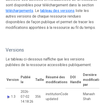
sont disponibles pour téléchargement dans la section
téléchargements
. Le
tableau des versions
liste les
autres versions de chaque ressource rendues
disponibles de façon publique et permet de tracer les
modifications apportées à la ressource au fil du temps.
Versions
Le tableau ci-dessous naffiche que les versions
publiées de la ressource accessibles publiquement.
Dernière
Publié
Résumé des
DOI
Version
Taille
modification
le
modifications
Handle
par
2026-
institutionCode
Manash
1.3
07-02
356
updated
Shah
14:18:26