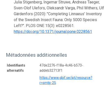
Julia Stigenberg, Ingemar Struwe, Andreas Taeger,
Sven-Olof Ulefors, Oleksandr Varga, Phil Withers, Ulf
Gärdenfors (2020): "Completing Linnaeus’ Inventory
of the Swedish Insect Fauna: Only 5000 Species
Left?". PLOS ONE 15(3): e0228561.
https://doi.org/10.1371/journal.pone.0228561
Métadonnées additionnelles
Identifiants
47de2276-f18a-4c46-b573-
alternatifs
addeb32713f1
https://www.gbif.se/ipt/resource?
r=smtp-25