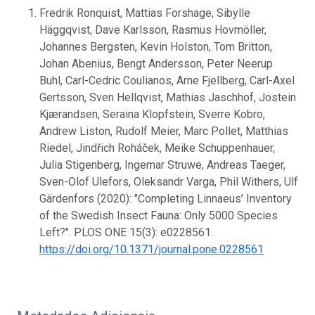
Fredrik Ronquist, Mattias Forshage, Sibylle
Häggqvist, Dave Karlsson, Rasmus Hovmöller,
Johannes Bergsten, Kevin Holston, Tom Britton,
Johan Abenius, Bengt Andersson, Peter Neerup
Buhl, Carl-Cedric Coulianos, Arne Fjellberg, Carl-Axel
Gertsson, Sven Hellqvist, Mathias Jaschhof, Jostein
Kjærandsen, Seraina Klopfstein, Sverre Kobro,
Andrew Liston, Rudolf Meier, Marc Pollet, Matthias
Riedel, Jindřich Roháček, Meike Schuppenhauer,
Julia Stigenberg, Ingemar Struwe, Andreas Taeger,
Sven-Olof Ulefors, Oleksandr Varga, Phil Withers, Ulf
Gärdenfors (2020): "Completing Linnaeus’ Inventory
of the Swedish Insect Fauna: Only 5000 Species
Left?". PLOS ONE 15(3): e0228561.
https://doi.org/10.1371/journal.pone.0228561