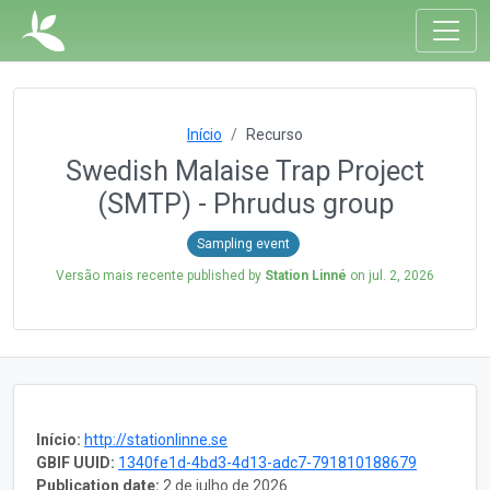
Início
Recurso
Swedish Malaise Trap Project
(SMTP) - Phrudus group
Sampling event
Versão mais recente published by
Station Linné
on
jul. 2, 2026
Início:
http://stationlinne.se
GBIF UUID:
1340fe1d-4bd3-4d13-adc7-791810188679
Publication date:
2 de julho de 2026