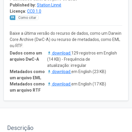
Published by:
Station Linné
Licença:
CC0 1.0
Como citar
Baixe a última versão do recurso de dados, como um Darwin
Core Archive (DwC-A) ou recurso de metadados, como EML
ou RTF:
Dados como um
download
129 registros em English
arquivo DwC-A
(14 KB) - Frequência de
atualização: irregular
Metadados como
download
em English (23 KB)
um arquivo EML
Metadados como
download
em English (17 KB)
um arquivo RTF
Descrição