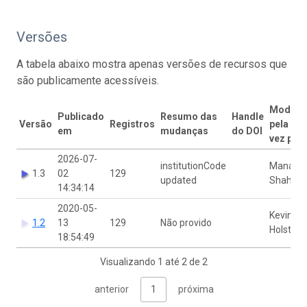
Versões
A tabela abaixo mostra apenas versões de recursos que
são publicamente acessíveis.
Modific
Publicado
Resumo das
Handle
Versão
Registros
pela últ
em
mudanças
do DOI
vez por
2026-07-
institutionCode
Manash
1.3
02
129
updated
Shah
14:34:14
2020-05-
Kevin
1.2
13
129
Não provido
Holston
18:54:49
Visualizando 1 até 2 de 2
anterior
1
próxima