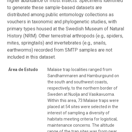
higher abundance of most insects. Specimens identified
to generate these sample-based datasets are
distributed among public entomology collections as
vouchers in taxonomic and phylogenetic studies, with
primary types housed at the Swedish Museum of Natural
History (NRM). Other terrestrial arthropods (e.g., spiders,
mites, springtails) and invertebrates (e.g., snails,
earthworms) recorded from SMTP samples are not
included in this dataset.
Área de Estudo
Malaise trap localities ranged from
Sandhammaren and Hamburgsund on
the south and southwest coasts,
respectively, to the northern border of
Sweden at Nuolja and Vasikavuoma.
Within this area, 73 Malaise traps were
placed at 54 sites were selected in the
interest of sampling a diversity of
habitats meeting criteria for logistical,
maintenance concerns. The altitude
range of the trap sites was from near