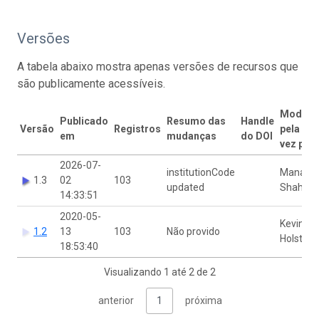
Versões
A tabela abaixo mostra apenas versões de recursos que
são publicamente acessíveis.
Modific
Publicado
Resumo das
Handle
Versão
Registros
pela últ
em
mudanças
do DOI
vez por
2026-07-
institutionCode
Manash
1.3
02
103
updated
Shah
14:33:51
2020-05-
Kevin
1.2
13
103
Não provido
Holston
18:53:40
Visualizando 1 até 2 de 2
anterior
1
próxima