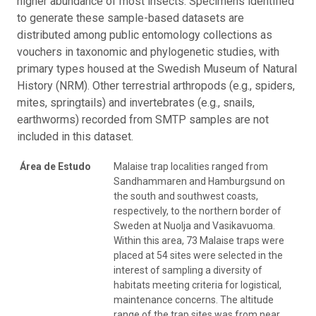
higher abundance of most insects. Specimens identified
to generate these sample-based datasets are
distributed among public entomology collections as
vouchers in taxonomic and phylogenetic studies, with
primary types housed at the Swedish Museum of Natural
History (NRM). Other terrestrial arthropods (e.g., spiders,
mites, springtails) and invertebrates (e.g., snails,
earthworms) recorded from SMTP samples are not
included in this dataset.
Área de Estudo
Malaise trap localities ranged from
Sandhammaren and Hamburgsund on
the south and southwest coasts,
respectively, to the northern border of
Sweden at Nuolja and Vasikavuoma.
Within this area, 73 Malaise traps were
placed at 54 sites were selected in the
interest of sampling a diversity of
habitats meeting criteria for logistical,
maintenance concerns. The altitude
range of the trap sites was from near