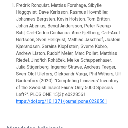
Fredrik Ronquist, Mattias Forshage, Sibylle
Häggqvist, Dave Karlsson, Rasmus Hovmöller,
Johannes Bergsten, Kevin Holston, Tom Britton,
Johan Abenius, Bengt Andersson, Peter Neerup
Buhl, Carl-Cedric Coulianos, Arne Fjellberg, Carl-Axel
Gertsson, Sven Hellqvist, Mathias Jaschhof, Jostein
Kjærandsen, Seraina Klopfstein, Sverre Kobro,
Andrew Liston, Rudolf Meier, Marc Pollet, Matthias
Riedel, Jindřich Roháček, Meike Schuppenhauer,
Julia Stigenberg, Ingemar Struwe, Andreas Taeger,
Sven-Olof Ulefors, Oleksandr Varga, Phil Withers, Ulf
Gärdenfors (2020): "Completing Linnaeus’ Inventory
of the Swedish Insect Fauna: Only 5000 Species
Left?". PLOS ONE 15(3): e0228561.
https://doi.org/10.1371/journal.pone.0228561