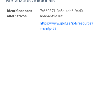
Metadados Adicionais
Identificadores
7c660871-3c5a-4db6-94d0-
alternativos
a6a646f9e16f
https://www.gbif.se/ipt/resource?
r=smtp-53