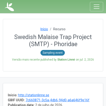
Início
Recurso
Swedish Malaise Trap Project
(SMTP) - Phoridae
Sampling event
Versão mais recente published by
Station Linné
on
jul. 2, 2026
Início:
http://stationlinne.se
GBIF UUID:
7c660871-3c5a-4db6-94d0-a6a646f9e16f
Publication date:
2 de julho de 2026