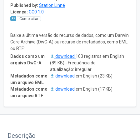
Published by:
Station Linné
Licença:
CC0 1.0
Como citar
Baixe a última versão do recurso de dados, como um Darwin
Core Archive (DwC-A) ou recurso de metadados, como EML
ou RTF:
Dados como um
download
103 registros em English
arquivo DwC-A
(89 KB) - Frequência de
atualização: irregular
Metadados como
download
em English (23 KB)
um arquivo EML
Metadados como
download
em English (17 KB)
um arquivo RTF
Descrição